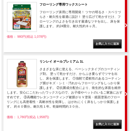
フローリング専用ワックスシート
フローリング床用に専用開発！ ツヤの明るさ・スベリづ
らさ・耐久性を最適に設計！ 塗り広げて乾かすだけ、フ
ローリングのよさを引き出す最適なツヤを出し、床を保
護します。 約24畳分。耐久性約８ヶ月。
価格： 980円(税込 1,078円)
リンレイ オールプレミアム 1L
さまざまな床に使える、ベーシックタイプのコーティン
グ剤。 塗って乾かすだけ、からぶき要らずでツヤを出
し、床を保護します。 ①強靭で柔軟性のあるコーティン
グ膜がキズ・シミ・汚れからフローリングをしっかり保
護します。 ②抗菌成分配合により、衛生的な床面を維持
します。安心にこだわったワックスなので、お子様やペットのいるご家族におす
すめです。 ③高機能ウレタンコーティング被膜がＵＶ塗装・鏡面塗装のフロー
リングにも高密着性・高耐水性を発揮し、はがれにくく床をしっかり保護しま
す。 約６０畳分。耐久性１年。乾燥時間約３０分。
価格： 1,780円(税込 1,958円)