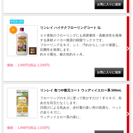
PICK UP
リンレイ ハイテクフローリングコート 1L
ＵＶ塗装のフローリングにも高密着性・高耐水性を発揮
する床材メーカー推奨の樹脂ワックスです。
フローリングをキズ、シミ、汚れからしっかり保護し、
抗菌性を発揮します。
約６０畳分。耐久性約６ヶ月。
価格： 2,000円(税込 2,200円)
リンレイ 色つや復元コート ウッディイエロー系 500mL
フローリングのキズに塗って乾かすだけ！すりキズ、色
あせを目立たなくします。
日焼けによる色あせ、歩行量の多い所の色落ち、ペット
の走りキズに。
ウッディイエロー系の床に。
価格： 1,848円(税込 2,033円)