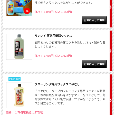
液で使うとワックスをはがすことができます。
価格： 1,048円(税込 1,153円)
リンレイ 石床用樹脂ワックス
玄関まわりの石材質の床にツヤを出し、汚れ・泥を付着
しにくくします。
価格： 1,476円(税込 1,624円)
PICK UP
フローリング専用ワックスつやなし
「ツヤなし」タイプのフローリング専用ワックスが新登
場！木の自然な風合いを活かすマットな仕上がりで、高
耐水性で滑りにくい処方設計。ツヤがないからこそ、キ
ズが目立ちにくいです。
価格： 1,796円(税込 1,976円)