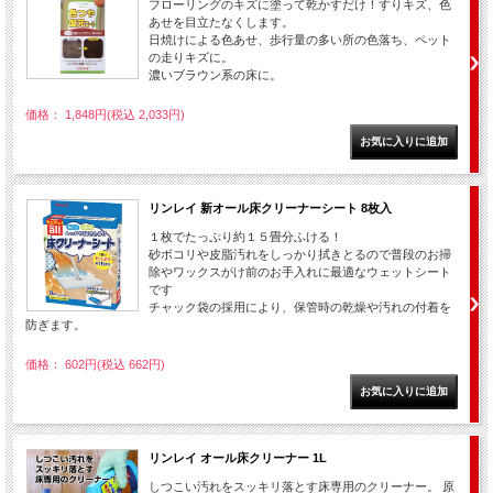
フローリングのキズに塗って乾かすだけ！すりキズ、色
あせを目立たなくします。
日焼けによる色あせ、歩行量の多い所の色落ち、ペット
の走りキズに。
濃いブラウン系の床に。
価格： 1,848円(税込 2,033円)
リンレイ 新オール床クリーナーシート 8枚入
１枚でたっぷり約１５畳分ふける！
砂ボコリや皮脂汚れをしっかり拭きとるので普段のお掃
除やワックスがけ前のお手入れに最適なウェットシート
です
チャック袋の採用により、保管時の乾燥や汚れの付着を
防ぎます。
価格： 602円(税込 662円)
リンレイ オール床クリーナー 1L
しつこい汚れをスッキリ落とす床専用のクリーナー。 原