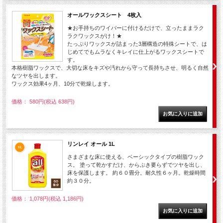
オールワックスシート 4枚入
★お手持ちのワイパーに付けるだけで、立ったままラク
ラクワックスがけ！★
たっぷりワックスが詰まった3層構造の特殊シートで、は
じめてでもムラなくキレイに仕上がるワックスシートで
す。
本格樹脂ワックスで、大切な床をキズや汚れから守って長持ちさせ、明るく自然
なツヤを出します。
ワックス効果4ヶ月、10分で乾燥します。
価格： 580円(税込 638円)
リンレイ オール 1L
さまざまな床に使える、ベーシックタイプの樹脂ワック
ス。 塗って乾かすだけ、からぶき要らずでツヤを出し、
床を保護します。 約６０畳分。耐久性６ヶ月。乾燥時間
約３０分。
価格： 1,078円(税込 1,186円)