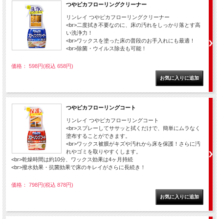
つやピカフローリングクリーナー
リンレイ つやピカフローリングクリーナー
<br>二度拭き不要なのに、床の汚れをしっかり落とす高
い洗浄力！
<br>ワックスを塗った床の普段のお手入れにも最適！
<br>除菌・ウイルス除去も可能！
価格： 598円(税込 658円)
つやピカフローリングコート
リンレイ つやピカフローリングコート
<br>スプレーしてササッと拭くだけで、簡単にムラなく
塗布することができます。
<br>ワックス被膜がキズや汚れから床を保護！さらに汚
れやゴミを取りやすくします。
<br>乾燥時間は約10分、ワックス効果は4ヶ月持続
<br>撥水効果・抗菌効果で床のキレイがさらに長続き！
価格： 798円(税込 878円)