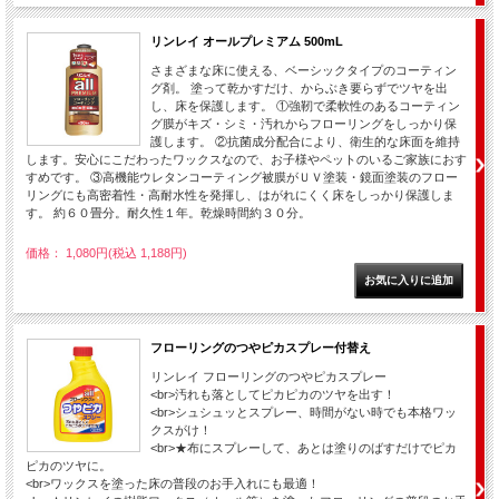
リンレイ オールプレミアム 500mL
さまざまな床に使える、ベーシックタイプのコーティン
グ剤。 塗って乾かすだけ、からぶき要らずでツヤを出
し、床を保護します。 ①強靭で柔軟性のあるコーティン
グ膜がキズ・シミ・汚れからフローリングをしっかり保
護します。 ②抗菌成分配合により、衛生的な床面を維持
します。安心にこだわったワックスなので、お子様やペットのいるご家族におす
すめです。 ③高機能ウレタンコーティング被膜がＵＶ塗装・鏡面塗装のフロー
リングにも高密着性・高耐水性を発揮し、はがれにくく床をしっかり保護しま
す。 約６０畳分。耐久性１年。乾燥時間約３０分。
価格： 1,080円(税込 1,188円)
フローリングのつやピカスプレー付替え
リンレイ フローリングのつやピカスプレー
<br>汚れも落としてピカピカのツヤを出す！
<br>シュシュッとスプレー、時間がない時でも本格ワッ
クスがけ！
<br>★布にスプレーして、あとは塗りのばすだけでピカ
ピカのツヤに。
<br>ワックスを塗った床の普段のお手入れにも最適！