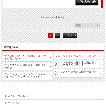
1 / 2ページ
（全28件）
1
2
次へ
床のお悩み
ツヤのなくなった玄関のタイルにツ
フローリングの色が褪せてしまった
ヤを出したい
ワックスを塗った床が水の飛び散り
ワックスがけとお掃除を一度に済ま
によって白くなってしまった
せたい
ワックス初心者向けの商品が知りた
ワックスフリー（ノンワックス）の
い
床だけど、ワックスをかけたい
お店のトップへ戻る
カートを見る