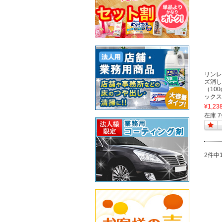
リンレイ
ズ消し
（100
ックス
¥1,23
在庫 
2件中