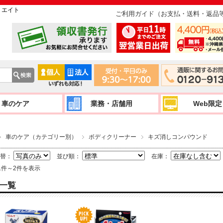
リエイト
ご利用ガイド（お支払・送料・返品
車のケア
業務・店舗用
Web限定
車のケア（カテゴリー別）
ボディクリーナー
キズ消しコンパウンド
切替：
並び順：
在庫：
1件～2件を表示
一覧