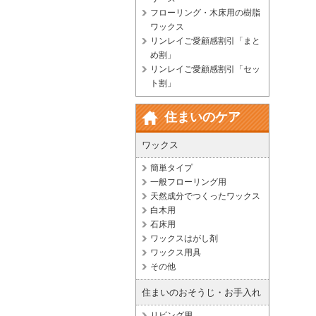
フローリング・木床用の樹脂
ワックス
リンレイご愛顧感割引「まと
め割」
リンレイご愛顧感割引「セッ
ト割」
住まいのケア
ワックス
簡単タイプ
一般フローリング用
天然成分でつくったワックス
白木用
石床用
ワックスはがし剤
ワックス用具
その他
住まいのおそうじ・お手入れ
リビング用