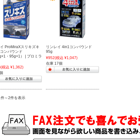
 ProMiraXスリキズキ
リンレイ 4in1コンパウンド
コンパウンド
95g
g×1・95g×1） | プロミラ
¥952
(税込 ¥1,047)
在庫 17個
8
(税込 ¥1,362)
7個
1件～2件を表示