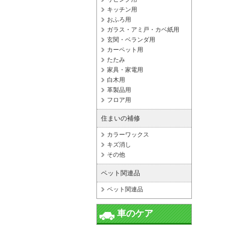
キッチン用
おふろ用
ガラス・アミ戸・カベ紙用
玄関・ベランダ用
カーペット用
たたみ
家具・家電用
白木用
革製品用
フロア用
住まいの補修
カラーワックス
キズ消し
その他
ペット関連品
ペット関連品
車のケア