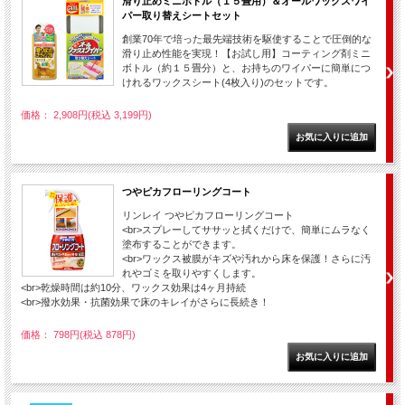
滑り止めミニボトル（１５畳用）＆オールワックスワイ
パー取り替えシートセット
創業70年で培った最先端技術を駆使することで圧倒的な
滑り止め性能を実現！【お試し用】コーティング剤ミニ
ボトル（約１５畳分）と、お持ちのワイパーに簡単につ
けれるワックスシート(4枚入り)のセットです。
価格： 2,908円(税込 3,199円)
つやピカフローリングコート
リンレイ つやピカフローリングコート
<br>スプレーしてササッと拭くだけで、簡単にムラなく
塗布することができます。
<br>ワックス被膜がキズや汚れから床を保護！さらに汚
れやゴミを取りやすくします。
<br>乾燥時間は約10分、ワックス効果は4ヶ月持続
<br>撥水効果・抗菌効果で床のキレイがさらに長続き！
価格： 798円(税込 878円)