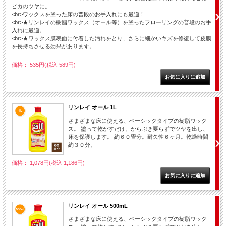
ピカのツヤに。
<br>ワックスを塗った床の普段のお手入れにも最適！
<br>★リンレイの樹脂ワックス（オール等）を塗ったフローリングの普段のお手
入れに最適。
<br>★ワックス膜表面に付着した汚れをとり、さらに細かいキズを修復して皮膜
を長持ちさせる効果があります。
価格： 535円(税込 589円)
リンレイ オール 1L
さまざまな床に使える、ベーシックタイプの樹脂ワック
ス。 塗って乾かすだけ、からぶき要らずでツヤを出し、
床を保護します。 約６０畳分。耐久性６ヶ月。乾燥時間
約３０分。
価格： 1,078円(税込 1,186円)
リンレイ オール 500mL
さまざまな床に使える、ベーシックタイプの樹脂ワック