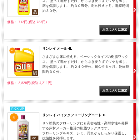
ス。 塗って乾かすだけ、からぶき要らずでツヤを出し、
床を保護します。 約３０畳分。耐久性６ヶ月。乾燥時間
約３０分。
価格： 712円(税込 783円)
リンレイ オール 4L
さまざまな床に使える、ベーシックタイプの樹脂ワック
ス。 塗って乾かすだけ、からぶき要らずでツヤを出し、
床を保護します。 約２４０畳分。耐久性６ヶ月。乾燥時
間約３０分。
価格： 3,828円(税込 4,211円)
PICK UP
リンレイ ハイテクフローリングコート 1L
ＵＶ塗装のフローリングにも高密着性・高耐水性を発揮
する床材メーカー推奨の樹脂ワックスです。
フローリングをキズ、シミ、汚れからしっかり保護し、
抗菌性を発揮します。