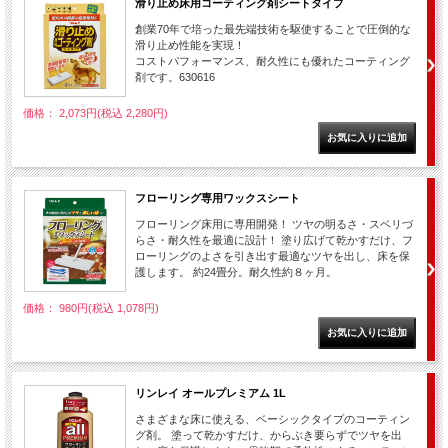
滑り止め床用コーティング剤シートタイプ
創業70年で培った最先端技術を駆使することで圧倒的な
滑り止め性能を実現！
コストパフォーマンス、耐久性にも優れたコーティング
剤です。630616
価格： 2,073円(税込 2,280円)
フローリング専用ワックスシート
フローリング床用に専用開発！ ツヤの明るさ・スベリづ
らさ・耐久性を最適に設計！ 塗り広げて乾かすだけ、フ
ローリングのよさを引き出す最適なツヤを出し、床を保
護します。 約24畳分。耐久性約８ヶ月。
価格： 980円(税込 1,078円)
リンレイ オールプレミアム 1L
さまざまな床に使える、ベーシックタイプのコーティン
グ剤。 塗って乾かすだけ、からぶき要らずでツヤを出