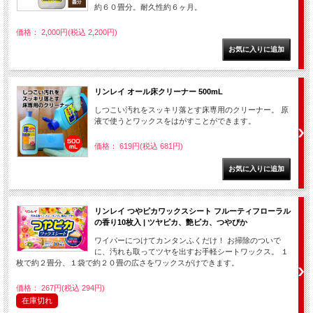
約６０畳分。耐久性約６ヶ月。
価格： 2,000円(税込 2,200円)
リンレイ オール床クリーナー 500mL
しつこい汚れをスッキリ落とす床専用のクリーナー。 原
液で使うとワックスをはがすことができます。
価格： 619円(税込 681円)
リンレイ つやピカワックスシート フルーティフローラル
の香り10枚入 | ツヤピカ、艶ピカ、つやぴか
ワイパーにつけてカンタンふくだけ！ お掃除のついで
に、汚れも取ってツヤを出すお手軽シートワックス。 １
枚で約２畳分、１袋で約２０畳の広さをワックスがけできます。
価格： 267円(税込 294円)
在庫切れ