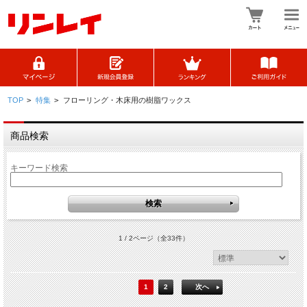
TOP
>
特集
>
フローリング・木床用の樹脂ワックス
商品検索
キーワード検索
1 / 2ページ
（全33件）
1
2
次へ