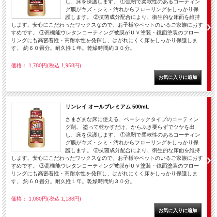
し、床を保護します。 ①強靭で柔軟性のあるコーティン
グ膜がキズ・シミ・汚れからフローリングをしっかり保
護します。 ②抗菌成分配合により、衛生的な床面を維持
します。安心にこだわったワックスなので、お子様やペットのいるご家族におす
すめです。 ③高機能ウレタンコーティング被膜がＵＶ塗装・鏡面塗装のフロー
リングにも高密着性・高耐水性を発揮し、はがれにくく床をしっかり保護しま
す。 約６０畳分。耐久性１年。乾燥時間約３０分。
価格： 1,780円(税込 1,958円)
リンレイ オールプレミアム 500mL
さまざまな床に使える、ベーシックタイプのコーティン
グ剤。 塗って乾かすだけ、からぶき要らずでツヤを出
し、床を保護します。 ①強靭で柔軟性のあるコーティン
グ膜がキズ・シミ・汚れからフローリングをしっかり保
護します。 ②抗菌成分配合により、衛生的な床面を維持
します。安心にこだわったワックスなので、お子様やペットのいるご家族におす
すめです。 ③高機能ウレタンコーティング被膜がＵＶ塗装・鏡面塗装のフロー
リングにも高密着性・高耐水性を発揮し、はがれにくく床をしっかり保護しま
す。 約６０畳分。耐久性１年。乾燥時間約３０分。
価格： 1,080円(税込 1,188円)