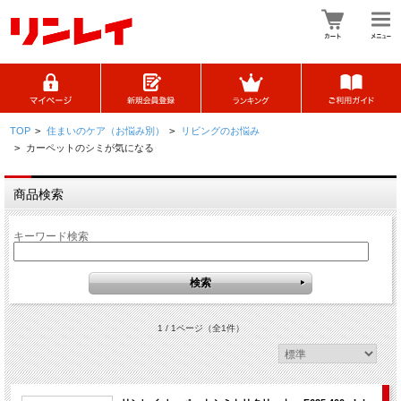
TOP
>
住まいのケア（お悩み別）
>
リビングのお悩み
>
カーペットのシミが気になる
商品検索
キーワード検索
1 / 1ページ
（全1件）