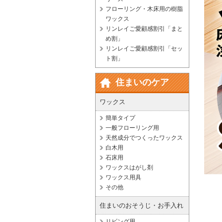
フローリング・木床用の樹脂
ワックス
リンレイご愛顧感割引「まと
め割」
リンレイご愛顧感割引「セッ
ト割」
住まいのケア
ワックス
簡単タイプ
一般フローリング用
天然成分でつくったワックス
白木用
石床用
ワックスはがし剤
ワックス用具
その他
住まいのおそうじ・お手入れ
リビング用