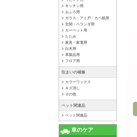
キッチン用
おふろ用
ガラス・アミ戸・カベ紙用
玄関・ベランダ用
カーペット用
たたみ
家具・家電用
白木用
革製品用
フロア用
住まいの補修
カラーワックス
キズ消し
その他
ペット関連品
ペット関連品
車のケア