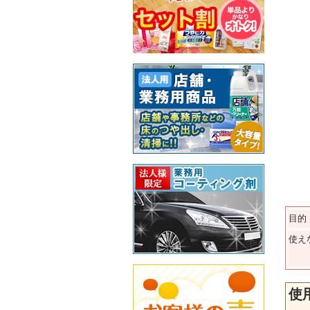
目的
使え
使