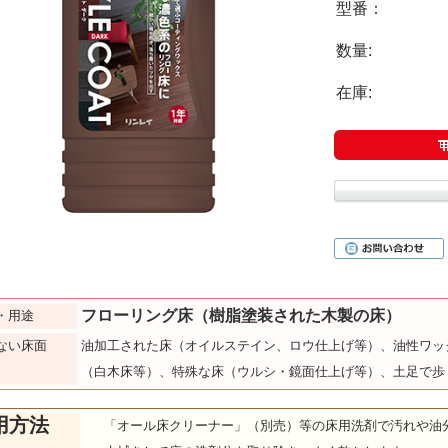
型番：
数量:
在庫:
フローリング床（樹脂塗装された木製の床）
・用途
ない床面
油加工された床（オイルステイン、ロウ仕上げ等）、油性ワッ
（白木床等）、特殊な床（ウルシ・鏡面仕上げ等）、土足で歩
用方法
「オール床クリーナー」（別売）等の床用洗剤で汚れや油