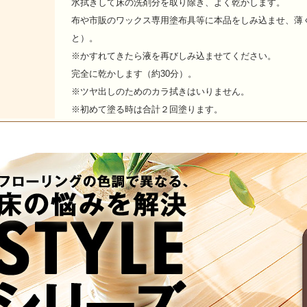
水拭きして床の洗剤分を取り除き、よく乾かします。
布や市販のワックス専用塗布具等に本品をしみ込ませ、薄
と）。
※かすれてきたら液を再びしみ込ませてください。
完全に乾かします（約30分）。
※ツヤ出しのためのカラ拭きはい
※初めて塗る時は合計２回塗ります。