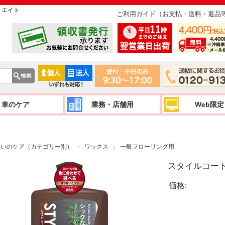
リエイト
ご利用ガイド（お支払・送料・返品
車のケア
業務・店舗用
Web限定
まいのケア（カテゴリー別）
ワックス
一般フローリング用
スタイルコー
価格: