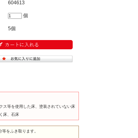
604613
個
5個
クス等を使用した床、塗装されていない床
く床、石床
分等をふき取ります。