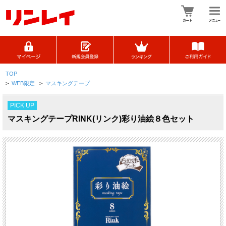
TOP
>
WEB限定
>
マスキングテープ
PICK UP
マスキングテープRINK(リンク)彩り油絵８色セット