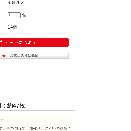
934202
個
14個
：約47枚
ープ
す。手で切れて、糊残りしにくいの簡単に