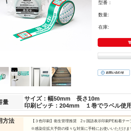
型番：
数量:
在庫:
サイズ：幅50mm 長さ10m
容量
印刷ピッチ：204mm １巻でラベル使用
用方法
【３色印刷】衛生管理推奨 2ヶ国語表示印刷PE粘着テ
※感染症拡大予防の様々な対策に手軽にお使いいただけま