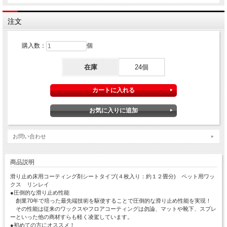
注文
購入数：
個
在庫
24個
お問い合わせ
商品説明
滑り止め床用コーティング剤シートタイプ(４枚入り：約１２畳分) ペット用ワッ
クス リンレイ
●圧倒的な滑り止め性能
創業70年で培った最先端技術を駆使することで圧倒的な滑り止め性能を実現！
その性能は従来のワックスやフロアコーティングは勿論、マットや靴下、スプレ
ーといった他の商材すらも軽く凌駕しています。
●初めての方にオススメ！