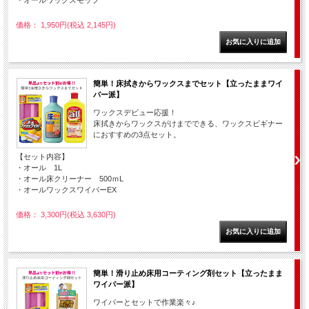
・オールワックスモップ
価格： 1,950円(税込 2,145円)
簡単！床拭きからワックスまでセット【立ったままワイ
パー派】
ワックスデビュー応援！
床拭きからワックスがけまでできる、ワックスビギナー
におすすめの3点セット。
【セット内容】
・オール 1L
・オール床クリーナー 500ｍL
・オールワックスワイパーEX
価格： 3,300円(税込 3,630円)
簡単！滑り止め床用コーティング剤セット【立ったまま
ワイパー派】
ワイパーとセットで作業楽々♪