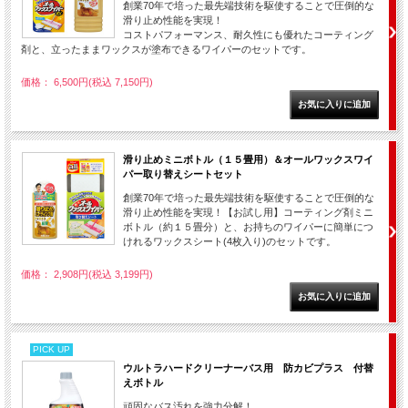
創業70年で培った最先端技術を駆使することで圧倒的な
滑り止め性能を実現！
コストパフォーマンス、耐久性にも優れたコーティング
剤と、立ったままワックスが塗布できるワイパーのセットです。
価格： 6,500円(税込 7,150円)
滑り止めミニボトル（１５畳用）＆オールワックスワイ
パー取り替えシートセット
創業70年で培った最先端技術を駆使することで圧倒的な
滑り止め性能を実現！【お試し用】コーティング剤ミニ
ボトル（約１５畳分）と、お持ちのワイパーに簡単につ
けれるワックスシート(4枚入り)のセットです。
価格： 2,908円(税込 3,199円)
PICK UP
ウルトラハードクリーナーバス用 防カビプラス 付替
えボトル
頑固なバス汚れを強力分解！