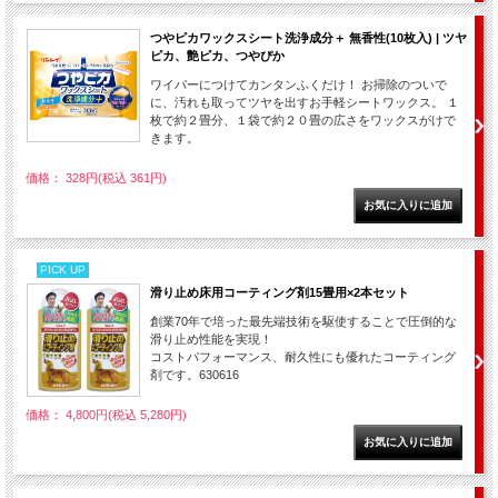
つやピカワックスシート洗浄成分＋ 無香性(10枚入) | ツヤ
ピカ、艶ピカ、つやぴか
ワイパーにつけてカンタンふくだけ！ お掃除のついで
に、汚れも取ってツヤを出すお手軽シートワックス。 １
枚で約２畳分、１袋で約２０畳の広さをワックスがけで
きます。
価格： 328円(税込 361円)
PICK UP
滑り止め床用コーティング剤15畳用×2本セット
創業70年で培った最先端技術を駆使することで圧倒的な
滑り止め性能を実現！
コストパフォーマンス、耐久性にも優れたコーティング
剤です。630616
価格： 4,800円(税込 5,280円)