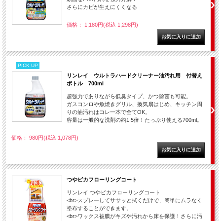
さらにカビが生えにくくなる
価格： 1,180円(税込 1,298円)
PICK UP
リンレイ ウルトラハードクリーナー油汚れ用 付替え
ボトル 700ml
超強力でありながら低臭タイプ、かつ除菌も可能。
ガスコンロや魚焼きグリル、換気扇はじめ、キッチン周
りの油汚れはコレ一本で全てOK。
容量は一般的な洗剤の約1.5倍！たっぷり使える700ml。
価格： 980円(税込 1,078円)
つやピカフローリングコート
リンレイ つやピカフローリングコート
<br>スプレーしてササッと拭くだけで、簡単にムラなく
塗布することができます。
<br>ワックス被膜がキズや汚れから床を保護！さらに汚