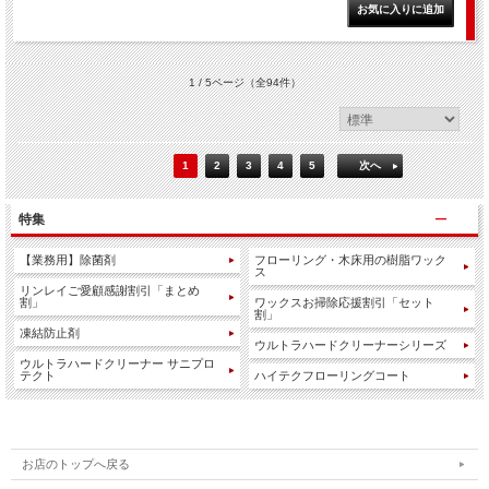
1 / 5ページ
（全94件）
1
2
3
4
5
次へ
特集
【業務用】除菌剤
フローリング・木床用の樹脂ワック
ス
リンレイご愛顧感謝割引「まとめ
割」
ワックスお掃除応援割引「セット
割」
凍結防止剤
ウルトラハードクリーナーシリーズ
ウルトラハードクリーナー サニプロ
テクト
ハイテクフローリングコート
お店のトップへ戻る