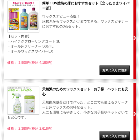
簡単！UV塗装の床におすすめセット【立ったままワイパ
ー派】
ワックスデビュー応援！
床拭きからワックスがけまでできる、ワックスビギナー
におすすめの3点セット。
【セット内容】
・ハイテクフローリングコート 1L
・オール床クリーナー 500ｍL
・オールワックスワイパーEX
価格： 3,800円(税込 4,180円)
天然派のためのワックスセット お子様、ペットにも安
心
天然由来成分だけで作った、どこにでも使えるクリーナ
ーと床ワックスのお得なセット。
人にも環境にもやさしく、小さなお子様やペットがいて
も安心です。
価格： 2,380円(税込 2,618円)