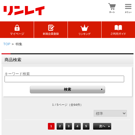
TOP
>
特集
商品検索
キーワード検索
1 / 5ページ
（全94件）
1
2
3
4
5
次へ