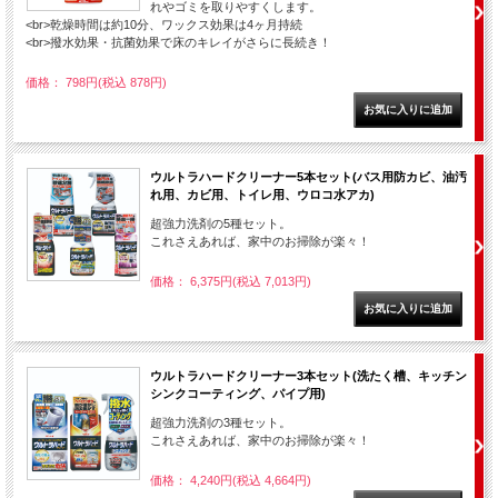
れやゴミを取りやすくします。
<br>乾燥時間は約10分、ワックス効果は4ヶ月持続
<br>撥水効果・抗菌効果で床のキレイがさらに長続き！
価格： 798円(税込 878円)
ウルトラハードクリーナー5本セット(バス用防カビ、油汚
れ用、カビ用、トイレ用、ウロコ水アカ)
超強力洗剤の5種セット。
これさえあれば、家中のお掃除が楽々！
価格： 6,375円(税込 7,013円)
ウルトラハードクリーナー3本セット(洗たく槽、キッチン
シンクコーティング、パイプ用)
超強力洗剤の3種セット。
これさえあれば、家中のお掃除が楽々！
価格： 4,240円(税込 4,664円)