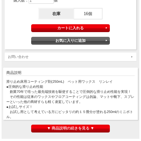
購入数：
個
在庫
16個
お問い合わせ
商品説明
滑り止め床用コーティング剤(250mL) ペット用ワックス リンレイ
●圧倒的な滑り止め性能
創業70年で培った最先端技術を駆使することで圧倒的な滑り止め性能を実現！
その性能は従来のワックスやフロアコーティングは勿論、マットや靴下、スプレ
ーといった他の商材すらも軽く凌駕しています。
●お試しサイズ！
お試し用として考えている方にピッタリの約１５畳分が塗れる250mlのミニボト
ル。
ちょっと気になった場所を塗って効果を試してみたい方にオススメです。
●優れた耐久性
▼ 商品説明の続きを見る ▼
人間と犬が共存する特殊な環境であるがゆえ、使用状況によって従来のワックス
では表面形状が変化することがままあり、極端に耐久期間が短くなることがありま