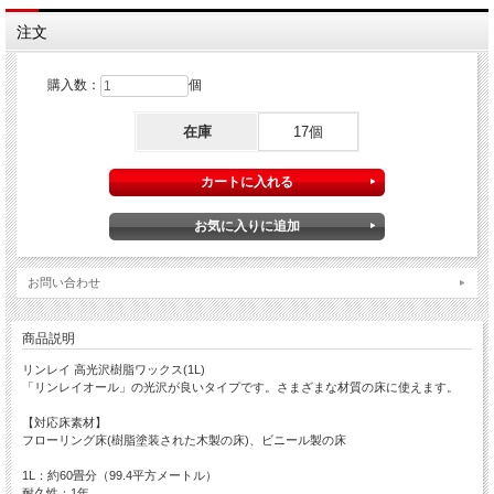
注文
購入数：
個
在庫
17個
お問い合わせ
商品説明
リンレイ 高光沢樹脂ワックス(1L)
「リンレイオール」の光沢が良いタイプです。さまざまな材質の床に使えます。
【対応床素材】
フローリング床(樹脂塗装された木製の床)、ビニール製の床
1L：約60畳分（99.4平方メートル）
耐久性：1年