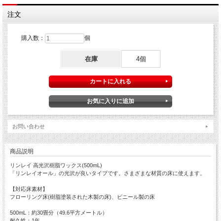
注文
購入数：
個
在庫
4個
お問い合わせ
商品説明
リンレイ 高光沢樹脂ワックス(500mL)
「リンレイオール」の光沢が良いタイプです。さまざまな材質の床に使えます。
【対応床素材】
フローリング床(樹脂塗装された木製の床)、ビニール製の床
500mL：約30畳分（49.6平方メートル）
耐久性：1年